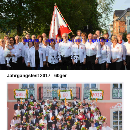
Startseite
60ger Fest
Galerie
Impressum
AGV 1957
Grüß di Gott Alois
Jahrgangsfest 2017 - 60ger